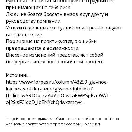
Руководство ценит и поощряет сотрудников,
принимающих на себя риск.
Люди не боятся бросать вызов друг другу и
руководству компании.
Успехи отдельных сотрудников искренне радуют
весь коллектив.
Порицание не практикуется, а ошибки
превращаются в возможности.
Внесение изменений представляет собой
непрерывный, безостановочный процесс.
Источник:
https://www.forbes.ru/column/48259-glavnoe-
kachestvo-lidera-energiya-ne-intellekt?
fbclid=IwAR1Ob_sZAdV-2OpvLaRWPSpKzeWAT-
oJ2SisFCIdbD_IbENYchQ4wxzmcw4
Пьер Касс, преподаватель бизнес-школы «Сколково». Текст
написан в соавторстве с профессором Полем Кл